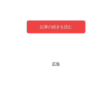
記事の続きを読む
好きな人とLINE交換できる、絶対効果のあるお
好きな人とのLINEが続く、絶対効果のあるおま
広告
まじない
じない
好きな人がいてもなかなかLINEの交換ができない…
まだスタートラインにも立てていないあなた
に向けたおま
じないです。
騙されたと思って、試してみてくださいね。