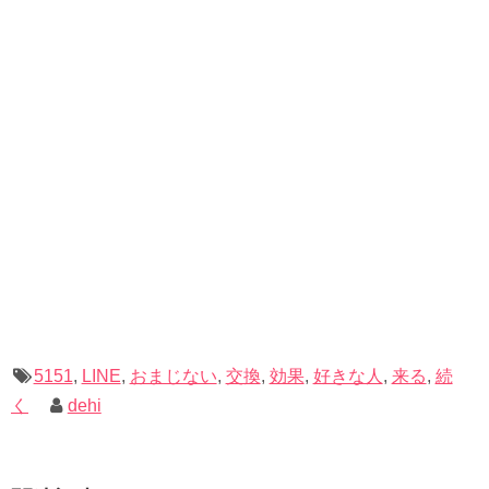
「友達を選択」の画面では、誰も選択せずに「次へ」を押
します。
5151
,
LINE
,
おまじない
,
交換
,
効果
,
好きな人
,
来る
,
続
く
dehi