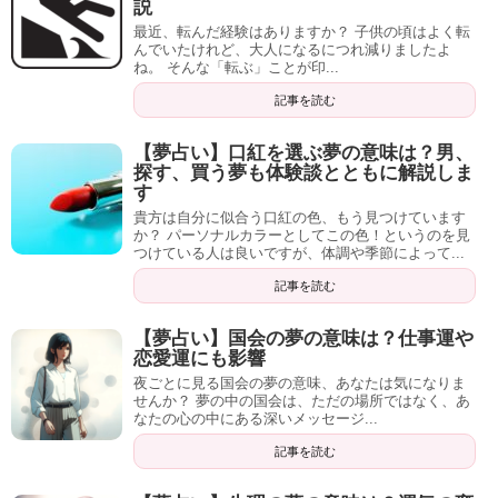
説
最近、転んだ経験はありますか？ 子供の頃はよく転
んでいたけれど、大人になるにつれ減りましたよ
ね。 そんな「転ぶ」ことが印...
記事を読む
【夢占い】口紅を選ぶ夢の意味は？男、
探す、買う夢も体験談とともに解説しま
す
貴方は自分に似合う口紅の色、もう見つけています
か？ パーソナルカラーとしてこの色！というのを見
つけている人は良いですが、体調や季節によって...
記事を読む
【夢占い】国会の夢の意味は？仕事運や
恋愛運にも影響
夜ごとに見る国会の夢の意味、あなたは気になりま
せんか？ 夢の中の国会は、ただの場所ではなく、あ
なたの心の中にある深いメッセージ...
記事を読む