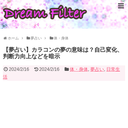
ホーム
夢占い
体・身体
【夢占い】カラコンの夢の意味は？自己変化、
判断力向上などを暗示
2024/2/16
2024/2/16
体・身体
,
夢占い
,
日常生
活