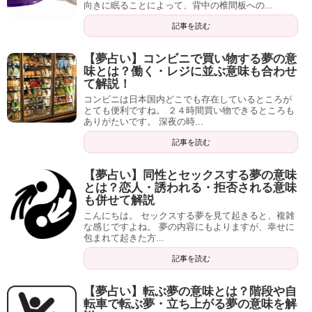
向きに眠ることによって、背中の椎間板への...
記事を読む
【夢占い】コンビニで買い物する夢の意
味とは？働く・レジに並ぶ意味も合わせ
て解説！
コンビニは日本国内どこでも存在しているところが
とても便利ですね。 ２４時間買い物できるところも
ありがたいです。 深夜の時...
記事を読む
【夢占い】同性とセックスする夢の意味
とは？恋人・誘われる・拒否される意味
も併せて解説
こんにちは。 セックスする夢を見て起きると、複雑
な感じですよね。 夢の内容にもよりますが、幸せに
包まれて起きた方...
記事を読む
【夢占い】転ぶ夢の意味とは？階段や自
転車で転ぶ夢・立ち上がる夢の意味を解