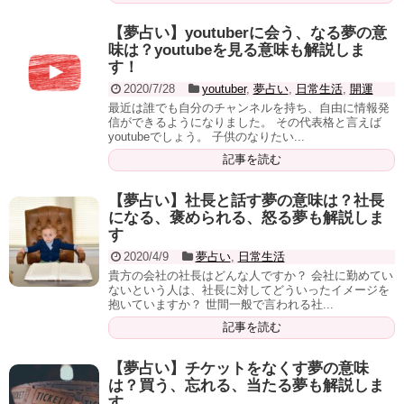
【夢占い】youtuberに会う、なる夢の意
味は？youtubeを見る意味も解説しま
す！
2020/7/28
youtuber
,
夢占い
,
日常生活
,
開運
最近は誰でも自分のチャンネルを持ち、自由に情報発
信ができるようになりました。 その代表格と言えば
youtubeでしょう。 子供のなりたい...
記事を読む
【夢占い】社長と話す夢の意味は？社長
になる、褒められる、怒る夢も解説しま
す
2020/4/9
夢占い
,
日常生活
貴方の会社の社長はどんな人ですか？ 会社に勤めてい
ないという人は、社長に対してどういったイメージを
抱いていますか？ 世間一般で言われる社...
記事を読む
【夢占い】チケットをなくす夢の意味
は？買う、忘れる、当たる夢も解説しま
す