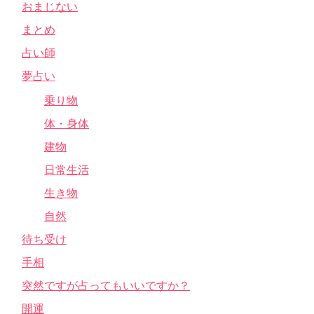
おまじない
まとめ
占い師
夢占い
乗り物
体・身体
建物
日常生活
生き物
自然
待ち受け
手相
突然ですが占ってもいいですか？
開運