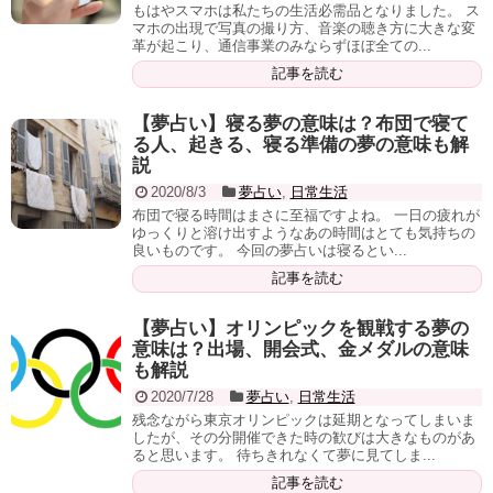
もはやスマホは私たちの生活必需品となりました。 ス
マホの出現で写真の撮り方、音楽の聴き方に大きな変
革が起こり、通信事業のみならずほぼ全ての...
記事を読む
【夢占い】寝る夢の意味は？布団で寝て
る人、起きる、寝る準備の夢の意味も解
説
2020/8/3
夢占い
,
日常生活
布団で寝る時間はまさに至福ですよね。 一日の疲れが
ゆっくりと溶け出すようなあの時間はとても気持ちの
良いものです。 今回の夢占いは寝るとい...
記事を読む
【夢占い】オリンピックを観戦する夢の
意味は？出場、開会式、金メダルの意味
も解説
2020/7/28
夢占い
,
日常生活
残念ながら東京オリンピックは延期となってしまいま
したが、その分開催できた時の歓びは大きなものがあ
ると思います。 待ちきれなくて夢に見てしま...
記事を読む