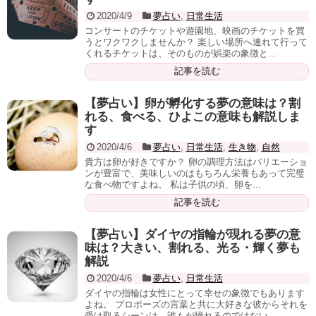
2020/4/9
夢占い
,
日常生活
コンサートのチケットや遊園地、映画のチケットを買
うとワクワクしませんか？ 楽しい場所へ連れて行って
くれるチケットは、そのものが娯楽の象徴と...
記事を読む
【夢占い】卵が孵化する夢の意味は？割
れる、食べる、ひよこの意味も解説しま
す
2020/4/6
夢占い
,
日常生活
,
生き物
,
自然
貴方は卵が好きですか？ 卵の調理方法はバリエーショ
ンが豊富で、美味しいのはもちろん栄養もあって完璧
な食べ物ですよね。 私は子供の頃、卵を...
記事を読む
【夢占い】ダイヤの指輪が現れる夢の意
味は？大きい、割れる、光る・輝く夢も
解説
2020/4/6
夢占い
,
日常生活
ダイヤの指輪は女性にとって幸せの象徴でもあります
よね。 プロポーズの言葉と共に大好きな彼からそれを
受け取るシーンは、誰もが憧れるのではない...