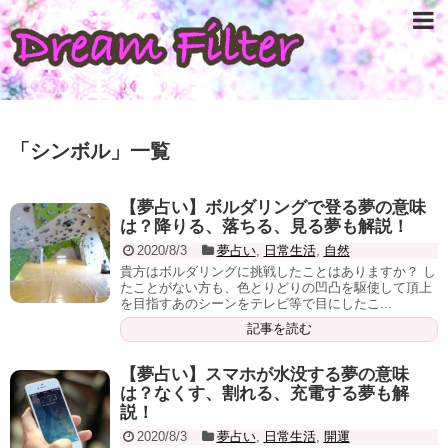
「
シンボル
」
一覧
【夢占い】ボルダリングで登る夢の意味
は？降りる、落ちる、見る夢も解説！
2020/8/3
夢占い
,
日常生活
,
自然
貴方はボルダリングに挑戦したことはありますか？ し
たことがない方も、色とりどりの凹凸を駆使して頂上
を目指すあのシーンをテレビ等で目にしたこ...
記事を読む
【夢占い】スマホが水没する夢の意味
は？なくす、割れる、充電する夢も解
説！
2020/8/3
夢占い
,
日常生活
,
開運