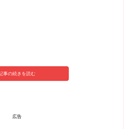
記事の続きを読む
結果【0~10】はこちら！
結果【21~30】はこちら！
広告
9,30)