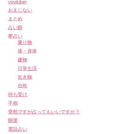
youtuber
おまじない
まとめ
占い師
夢占い
乗り物
体・身体
建物
日常生活
生き物
自然
待ち受け
手相
突然ですが占ってもいいですか？
開運
電話占い