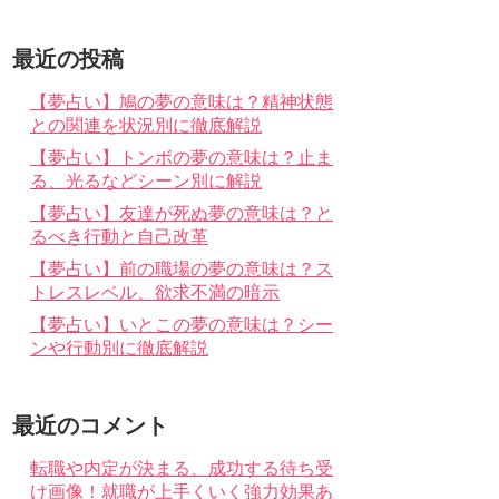
最近の投稿
【夢占い】鳩の夢の意味は？精神状態
との関連を状況別に徹底解説
【夢占い】トンボの夢の意味は？止ま
る、光るなどシーン別に解説
【夢占い】友達が死ぬ夢の意味は？と
るべき行動と自己改革
【夢占い】前の職場の夢の意味は？ス
トレスレベル、欲求不満の暗示
【夢占い】いとこの夢の意味は？シー
ンや行動別に徹底解説
最近のコメント
転職や内定が決まる、成功する待ち受
け画像！就職が上手くいく強力効果あ