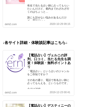
有名で当たる占い師に占ってもらい
たいんだけど、都内までわざわざ行
くのはちょっと…
誰にも話せない悩みがあるんだけ
ど、電話占いっ…
2020-10-29 09:15
dehi2.com
↓各サイト詳細・体験談記事はこちら↓
【電話占い】ヴェルニの評
判、口コミ、当たる先生を調
査！体験談・無料ポイントあ
り
「電話占い」という占いのジャンル
をご存知ですか？
その名の通り、電話で有名占い師に
占ってもらえる、というものです。
今では20代…
2019-12-23 00:41
dehi2.com
【電話占い】デスティニーの