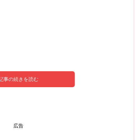
記事の続きを読む
の意味
ーション
連性
レス
広告
態
仕事運と将来
成長を目指す