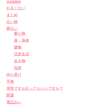
youtuber
おまじない
まとめ
占い師
夢占い
乗り物
体・身体
建物
日常生活
生き物
自然
待ち受け
手相
突然ですが占ってもいいですか？
開運
電話占い