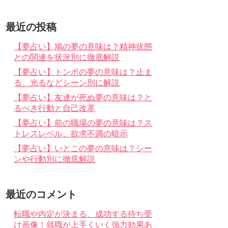
最近の投稿
【夢占い】鳩の夢の意味は？精神状態
との関連を状況別に徹底解説
【夢占い】トンボの夢の意味は？止ま
る、光るなどシーン別に解説
【夢占い】友達が死ぬ夢の意味は？と
るべき行動と自己改革
【夢占い】前の職場の夢の意味は？ス
トレスレベル、欲求不満の暗示
【夢占い】いとこの夢の意味は？シー
ンや行動別に徹底解説
最近のコメント
転職や内定が決まる、成功する待ち受
け画像！就職が上手くいく強力効果あ