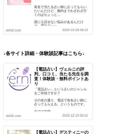
有名で当たる占い師に占ってもらい
たいんだけど、都内までわざわざ行
くのはちょっと…
誰にも話せない悩みがあるんだけ
ど、電話占いっ…
2020-10-29 09:15
dehi2.com
↓各サイト詳細・体験談記事はこちら↓
【電話占い】ヴェルニの評
判、口コミ、当たる先生を調
査！体験談・無料ポイントあ
り
「電話占い」という占いのジャンル
をご存知ですか？
その名の通り、電話で有名占い師に
占ってもらえる、というものです。
今では20代…
2019-12-23 00:41
dehi2.com
【電話占い】デスティニーの