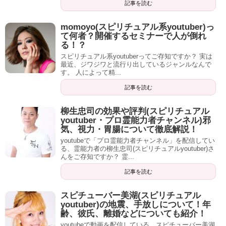
記事を読む
しかし、「スピリチュアル」というフレーズを耳にしたり
momoyo(スピリチュアル系youtuber)っ
目にすると、何処か
胡散臭さ
を感じてしまう人も少なくあ
て何者？開催するセミナーで人が倒れ
りません。
る！？
スピリチュアル系youtuberってご存知ですか？ 実は
「感じるスピリチュアルしゅうさんも怪しい人？」と思わ
最近、ジワジワと流行り出しているジャンルなんで
す。 人によって精...
れるかもしれませんね。
記事を読む
柳生忠司の効果や評判(スピリチュアル
momoyo(スピリチュアル系youtuber)って何者？開催するセミナーで人が倒れる！？
関連記事
youtuber・プロ霊能力者チャンネル)邪
しかし、彼はぽっと出でスピリチュアルなセミナーやヒー
気、視力・胃腸について徹底解説！
akiko(スピリチュアル系youtuber)って何者？インドでのブログや、ブロック解除についても紹介！
関連記事
リングを始めたわけではありませんでした。
youtubeで「プロ霊能力者チャンネル」を配信してい
る、霊能力者の柳生忠司(スピリチュアルyoutuber)さ
元々パワーストーンを取り扱う専門業者
で、しかも単純に
んをご存知ですか？ 霊...
力のある石を販売するのではなく、パワーストーンの正し
記事を読む
い使い方を熟知している人でもあったのです。
スピチューバー美湖(スピリチュアル
youtuber)の地震、手放しについて！年
相談してきた人に合わせたパワーストーンブレスレットを
齢、彼氏、離婚などについても紹介！
オーダーメイドで作っていたようですが、現在はその仕事
youtubeで動画を配信している、スピチューバー美湖