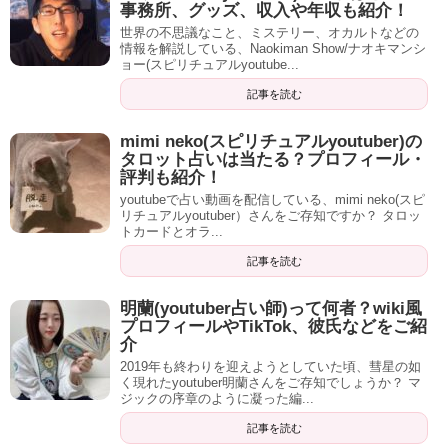
事務所、グッズ、収入や年収も紹介！
世界の不思議なこと、ミステリー、オカルトなどの
情報を解説している、Naokiman Show/ナオキマンシ
ョー(スピリチュアルyoutube...
記事を読む
mimi neko(スピリチュアルyoutuber)の
タロット占いは当たる？プロフィール・
評判も紹介！
youtubeで占い動画を配信している、mimi neko(スピ
リチュアルyoutuber）さんをご存知ですか？ タロッ
トカードとオラ...
記事を読む
明蘭(youtuber占い師)って何者？wiki風
プロフィールやTikTok、彼氏などをご紹
介
2019年も終わりを迎えようとしていた頃、彗星の如
く現れたyoutuber明蘭さんをご存知でしょうか？ マ
ジックの序章のように凝った編...
記事を読む