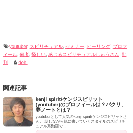
しかし、当記事でご紹介してきた通り、「感じるスピリチ
ュアリストしゅうさん」のセミナーやヒーリング動画を視
聴すると、それなりの癒しの効果があり、ご自身も「感じ
る力」だけでなく「流れを変える力」も持っている人だと
思えます。
youtuber
,
スピリチュアル
,
セミナー
,
ヒーリング
,
プロフ
「感じるスピリチュアリストしゅうさん」のyoutubeの動画
ィール
,
何者
,
怪しい
,
感じるスピリチュアルしゅうさん
,
批
を見て、心が癒されるなぁと感じたなら、素直に彼を認め
判
dehi
ればいいのです。
関連記事
こんな素晴らしい動画も上げてくれていますよ。
kenji spirit/ケンジスピリット
(youtuber)のプロフィールは？パクリ、
【伊勢神宮・五十鈴川】聴くだけで波動を上げチャクラが開く究極のヒーリング自然音 【最強パワースポット自然音1時間】 Spiritual River Sounds In Ise-Jingu 1hour
夢ノートとは？
感じるスピリチュアルしゅうさんって怪しい人
youtuberとして人気のkenji spirit/ケンジスピリットさ
ん。 話しながら紙に書いていくスタイルのスピリチ
なの？
ュアル系動画で...