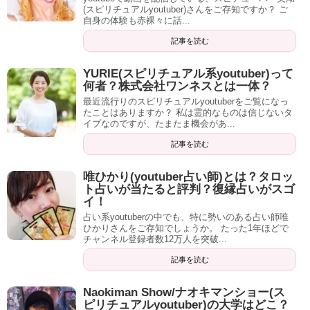
は行っていないようです。
(スピリチュアルyoutuber)さんをご存知ですか？ ご
自身の体験も赤裸々に話...
記事を読む
パワーストーンを通して身につけたスピリチュアルな力
YURIE(スピリチュアル系youtuber)って
何者？株式会社ワンネスとは一体？
を、別の分野で花開かせたい、という気持ちから新たな境
最近流行りのスピリチュアルyoutuberをご覧になっ
地を探し、行き着いた先がyoutubeというわけです。
たことはありますか？ 私は霊的なものは信じないタ
イプなのですが、たまたま機会があ...
記事を読む
唯ひかり(youtuber占い師)とは？タロッ
ト占いが当たると評判？復縁占いがスゴ
イ！
占い系youtuberの中でも、特に勢いのある占い師唯
記事の続きを読む
ひかりさんをご存知でしょうか。 たった1年ほどで
チャンネル登録者数12万人を突破...
記事を読む
Naokiman Show/ナオキマンショー(ス
ピリチュアルyoutuber)の大学はどこ？