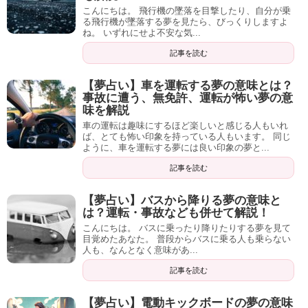
きるようになります。
こんにちは。 飛行機の墜落を目撃したり、自分が乗
る飛行機が墜落する夢を見たら、びっくりしますよ
ね。 いずれにせよ不安な気...
そうすれば現実でもある程度の覚悟や対策ができ、楽に生
きられるようになりますよ。
記事を読む
【夢占い】車を運転する夢の意味とは？
事故に遭う、無免許、運転が怖い夢の意
味を解説
夢があなたに伝えてくれるメッセージを見逃さないように
車の運転は趣味にするほど楽しいと感じる人もいれ
しましょう。
ば、とても怖い印象を持っている人もいます。 同じ
ように、車を運転する夢には良い印象の夢と...
最後までご覧いただき、ありがとうございました。
記事を読む
【夢占い】高速道路の入口・出口にいる夢の意味とは？落ちる・料金所・事故の意味なども解説
関連記事
【夢占い】バスから降りる夢の意味と
【夢占い】ロケットの打ち上げに成功・失敗する夢の意味とは？乗る・落ちる意味も体験談と共に解説します
関連記事
は？運転・事故なども併せて解説！
こんにちは。 バスに乗ったり降りたりする夢を見て
目覚めたあなた。 普段からバスに乗る人も乗らない
人も、なんとなく意味があ...
記事を読む
【夢占い】電動キックボードの夢の意味