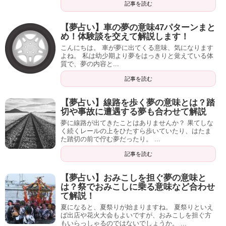
記事を読む
【夢占い】車の夢の意味47パターンまと
め！体験談を交えて解説します！
この夢を見たのは、受験前最後の模試の前でした。
こんにちは。 車が夢に出てくる意味、気になります
よね。 私は幼少期より夢をはっきりと覚えている体
模試の結果は、志望校がギリギリ合格ラインの下。自分な
質で、夢の内容と...
りに頑張って来たつもりで、かつ合格範囲内の自身があっ
記事を読む
た私は絶望しました。
【夢占い】線路を歩く夢の意味とは？踏
しかしその後、内申が思っていたより良く出たことで推薦
切や事故に遭遇する夢も合わせて解説
枠を獲得し、筆記をパスして面接での入学が決まったので
夢に線路が出てきたことはありませんか？ 果てしな
く続くレールの上をひたすら歩いていたり、はたま
す。
た踏切の前で佇む夢だったり。 ...
記事を読む
【夢占い】おみこしを担ぐ夢の意味と
この夢は、塾で乗ったエレベーターは受験そのものを、ま
は？祭でおみこしに乗る意味など合わせ
た、壊れて少し落ちるものの復活して、最終的に目的地に
て解説！
到着するその流れは、現実で起きた出来事をそのまま表し
夏になると、夏祭りが始まりますね。 夏祭りといえ
ば出店や花火大会もよいですが、おみこしを担ぐ方
ていたのでした。
もいらっしゃるのではないでしょうか。 ...