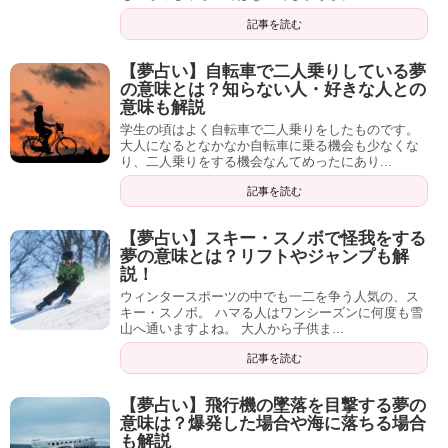
記事を読む
あなたが学生の方であれば、もしかしたら同じような夢を
見たのかもしれませんね。
【夢占い】自転車で二人乗りしている夢
の意味とは？知らない人・好きな人との
意味も解説
最後に
学生の頃はよく自転車で二人乗りをしたものです。
大人になるとなかなか自転車に乗る機会も少なくな
り、二人乗りをする機会なんてめったにあり...
この記事でお伝えした通り、エレベーターは比較的強いメ
記事を読む
ッセージをもつシンボルながら、その暗示する内容はかな
【夢占い】スキー・スノボで怪我をする
りわかりやすいものだということがわかりますよね。
夢の意味とは？リフトやジャンプも解
説！
ウィンタースポーツの中でも一二を争う人気の、ス
キー・スノボ。 ハマる人はワンシーズンに何度も雪
山へ通いますよね。 大人から子供ま...
夢のシンボル毎に、そのまま受け取れば良いものと、少し
受け取り方を変換してあげなければいけないものがありま
記事を読む
す。
【夢占い】飛行機の墜落を目撃する夢の
意味は？爆発した場合や海に落ちる場合
根気よく夢と向き合っていれば、いずれあなたも判断がで
も解説