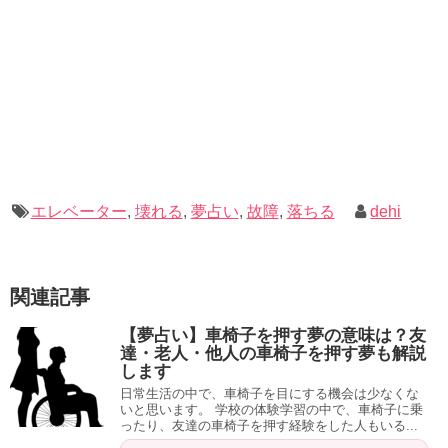
すんとも言いませんでした。
またしばらくすると急に落下。また身体が強張ります。
しかしすぐにピタッと止まったかと思うと、何事もなかっ
たように上昇を始めました。
エレベーター
,
壊れる
,
夢占い
,
故障
,
落ちる
dehi
祈るように階数表示を見つめながら、到着を待ちます。
関連記事
チーンという音とともに最上階のドアが開き、外へ倒れこ
むように脱出したところで目が覚めました。
【夢占い】車椅子を押す夢の意味は？友
達・老人・他人の車椅子を押す夢も解説
全身が汗だくで、どっと疲れていたのを今だに思い出しま
します
す。
日常生活の中で、車椅子を目にする機会は少なくな
いと思います。 学校の体験学習の中で、車椅子に乗
ったり、友達の車椅子を押す経験をした人もいる...