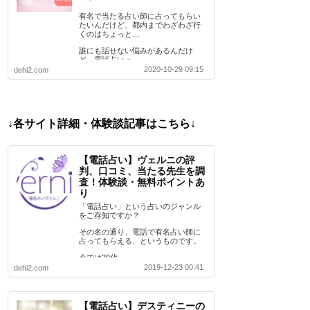
有名で当たる占い師に占ってもらい
たいんだけど、都内までわざわざ行
くのはちょっと…
誰にも話せない悩みがあるんだけ
ど、電話占いっ…
2020-10-29 09:15
dehi2.com
↓各サイト詳細・体験談記事はこちら↓
【電話占い】ヴェルニの評
判、口コミ、当たる先生を調
査！体験談・無料ポイントあ
り
「電話占い」という占いのジャンル
をご存知ですか？
その名の通り、電話で有名占い師に
占ってもらえる、というものです。
今では20代…
2019-12-23 00:41
dehi2.com
【電話占い】デスティニーの