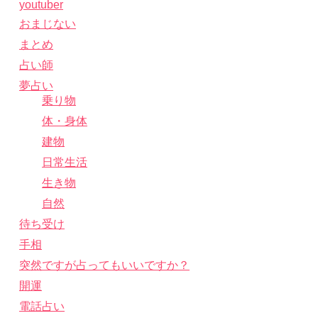
youtuber
おまじない
まとめ
占い師
夢占い
乗り物
体・身体
建物
日常生活
生き物
自然
待ち受け
手相
突然ですが占ってもいいですか？
開運
電話占い