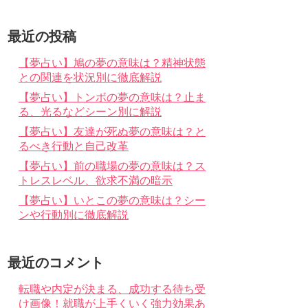
最近の投稿
【夢占い】鳩の夢の意味は？精神状態
との関連を状況別に徹底解説
【夢占い】トンボの夢の意味は？止ま
る、光るなどシーン別に解説
【夢占い】友達が死ぬ夢の意味は？と
るべき行動と自己改革
【夢占い】前の職場の夢の意味は？ス
トレスレベル、欲求不満の暗示
【夢占い】いとこの夢の意味は？シー
ンや行動別に徹底解説
最近のコメント
転職や内定が決まる、成功する待ち受
け画像！就職が上手くいく強力効果あ