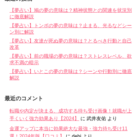
【夢占い】鳩の夢の意味は？精神状態との関連を状況別
に徹底解説
【夢占い】トンボの夢の意味は？止まる、光るなどシー
ン別に解説
【夢占い】友達が死ぬ夢の意味は？とるべき行動と自己
改革
【夢占い】前の職場の夢の意味は？ストレスレベル、欲
求不満の暗示
【夢占い】いとこの夢の意味は？シーンや行動別に徹底
解説
最近のコメント
転職や内定が決まる、成功する待ち受け画像！就職が上
手くいく強力効果あり【2024】
に
武井友佑
より
金運アップに本当に効果絶大な最強・強力待ち受け11
選！2024年版【口コミ】
に
dehi
より