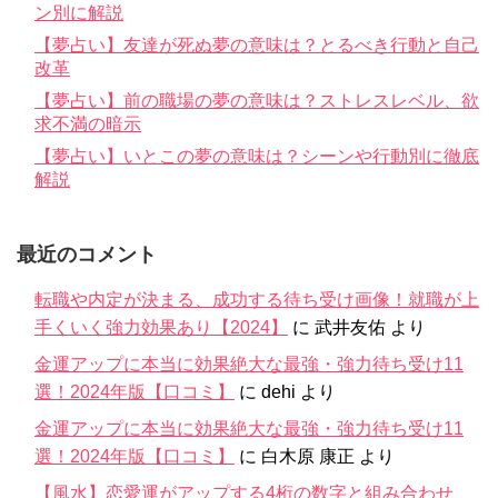
ン別に解説
【夢占い】友達が死ぬ夢の意味は？とるべき行動と自己
改革
【夢占い】前の職場の夢の意味は？ストレスレベル、欲
求不満の暗示
【夢占い】いとこの夢の意味は？シーンや行動別に徹底
解説
最近のコメント
転職や内定が決まる、成功する待ち受け画像！就職が上
手くいく強力効果あり【2024】
に
武井友佑
より
金運アップに本当に効果絶大な最強・強力待ち受け11
選！2024年版【口コミ】
に
dehi
より
金運アップに本当に効果絶大な最強・強力待ち受け11
選！2024年版【口コミ】
に
白木原 康正
より
【風水】恋愛運がアップする4桁の数字と組み合わせ