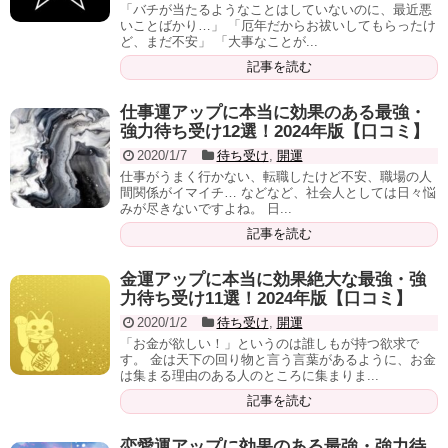
「バチが当たるようなことはしていないのに、最近悪
いことばかり…」 「厄年だからお祓いしてもらったけ
ど、まだ不安」 「大事なことが...
記事を読む
仕事運アップに本当に効果のある最強・
強力待ち受け12選！2024年版【口コミ】
2020/1/7
待ち受け
,
開運
仕事がうまく行かない、転職したけど不安、職場の人
間関係がイマイチ… などなど、社会人としては日々悩
みが尽きないですよね。 日...
記事を読む
金運アップに本当に効果絶大な最強・強
力待ち受け11選！2024年版【口コミ】
2020/1/2
待ち受け
,
開運
「お金が欲しい！」というのは誰しもが持つ欲求で
す。 金は天下の回り物と言う言葉があるように、お金
は集まる理由のある人のところに集まりま...
記事を読む
恋愛運アップに効果のある最強・強力待