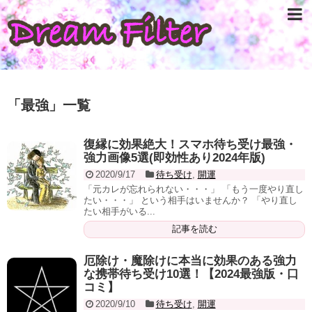
「
最強
」
一覧
復縁に効果絶大！スマホ待ち受け最強・
強力画像5選(即効性あり2024年版)
2020/9/17
待ち受け
,
開運
「元カレが忘れられない・・・」 「もう一度やり直し
たい・・・」 という相手はいませんか？ 「やり直し
たい相手がいる...
記事を読む
厄除け・魔除けに本当に効果のある強力
な携帯待ち受け10選！【2024最強版・口
コミ】
2020/9/10
待ち受け
,
開運