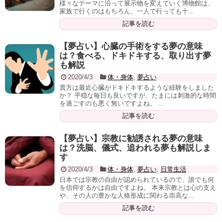
様々なテーマに沿って展示物を変えていく博物館は、
家族で行くのはもちろん、一人で行っても十...
記事を読む
【夢占い】心臓の手術をする夢の意味
は？食べる、ドキドキする、取り出す夢
も解説
2020/4/3
体・身体
,
夢占い
貴方は最近心臓がドキドキするような経験をしました
か？ 平穏な毎日も良いですが、たまには刺激的な時間
を過ごすのも悪く無いですよね。 ...
記事を読む
【夢占い】宗教に勧誘される夢の意味
は？洗脳、儀式、追われる夢も解説しま
す
2020/4/3
体・身体
,
夢占い
,
日常生活
日本では宗教の自由が認められているので、誰でも何
を信仰するかは自由ですよね。 本来宗教とは心の支え
や、その人の豊かな人格形成に関わる崇高な...
記事を読む