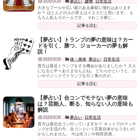
2020/3/29
夢占い
,
建物
,
日常生活
大きなプールや広い庭のある豪邸に憧れはあります
か？ ほとんどの人の答えはイエスだと思います。 も
ちろん私もその一人です。 それこそ夢に...
記事を読む
【夢占い】トランプの夢の意味は？カー
ドを引く、勝つ、ジョーカーの夢も解
説！
2020/3/29
体・身体
,
夢占い
,
日常生活
貴方は最近トランプをする機会がありましたか？ 大人
になると中々ありませんよね。 どちらかというと、占
いやマジックでトランプを引く事の方が...
記事を読む
【夢占い】合コンでモテない夢の意味
は？芸能人、断る、知らない人の意味も
解説
2020/3/29
夢占い
,
日常生活
貴方は最近合コン行っていますか？ ネットでのマッチ
ングが主流の今、合コンという言葉自体がもう古いの
かもしれません。 今は街コンや相席居酒...