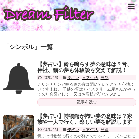
「
シンボル
」
一覧
【夢占い】鈴を鳴らす夢の意味は？音、
神社、猫の夢も体験談を交えて解説！
2020/4/3
夢占い
,
日常生活
,
自然
チリンチリンと鳴る鈴の音は聞いていてとても心地よ
いですよね。 子供の頃はアイスクリーム屋さんがやっ
て来た合図として、又はお客様が訪ねて来た...
記事を読む
【夢占い】博物館が怖い夢の意味は？家
族や一人で行く、楽しい夢を解説します
2020/4/3
夢占い
,
日常生活
,
開運
貴方は博物館に行くのが好きですか？ シーズンごとに