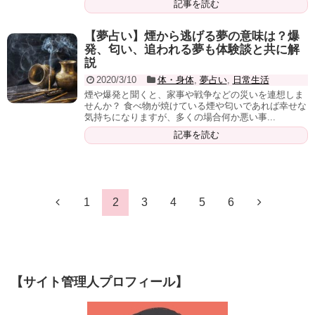
記事を読む
【夢占い】煙から逃げる夢の意味は？爆
発、匂い、追われる夢も体験談と共に解
説
2020/3/10
体・身体
,
夢占い
,
日常生活
煙や爆発と聞くと、家事や戦争などの災いを連想しま
せんか？ 食べ物が焼けている煙や匂いであれば幸せな
気持ちになりますが、多くの場合何か悪い事...
記事を読む
1
2
3
4
5
6
【サイト管理人プロフィール】