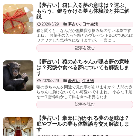
【夢占い】箱に入る夢の意味は？運ぶ、
もらう、鍵をかける夢も体験談と共に解
説
2020/3/29
夢占い
,
日常生活
箱と聞くと、なんだか無機質な掴み所のない印象です
よね。 お菓子の入った箱とかプレゼントBOXであれば
ワクワクした気持ちになりますが、一言に...
記事を読む
【夢占い】猿の赤ちゃんが喋る夢の意味
は？死骸や食べる夢についても解説しま
す
2020/3/29
夢占い
,
生き物
猿の赤ちゃんを間近で見た事がありますか？ 人間の赤
ちゃんに負けないくらい可愛いですよね。 小さな手足
を一生懸命動かして餌を食べる姿もたま...
記事を読む
【夢占い】豪邸に招かれる夢の意味は？
庭やプールの夢も体験談を交え解説しま
す