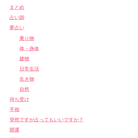
まとめ
占い師
夢占い
乗り物
体・身体
建物
日常生活
生き物
自然
待ち受け
手相
突然ですが占ってもいいですか？
開運