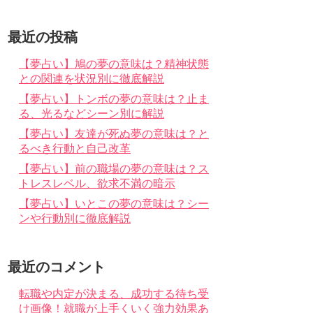
最近の投稿
【夢占い】鳩の夢の意味は？精神状態
との関連を状況別に徹底解説
【夢占い】トンボの夢の意味は？止ま
る、光るなどシーン別に解説
【夢占い】友達が死ぬ夢の意味は？と
るべき行動と自己改革
【夢占い】前の職場の夢の意味は？ス
トレスレベル、欲求不満の暗示
【夢占い】いとこの夢の意味は？シー
ンや行動別に徹底解説
最近のコメント
転職や内定が決まる、成功する待ち受
け画像！就職が上手くいく強力効果あ