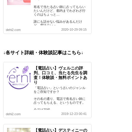
有名で当たる占い師に占ってもらい
たいんだけど、都内までわざわざ行
くのはちょっと…
誰にも話せない悩みがあるんだけ
ど、電話占いっ…
2020-10-29 09:15
dehi2.com
↓各サイト詳細・体験談記事はこちら↓
【電話占い】ヴェルニの評
判、口コミ、当たる先生を調
査！体験談・無料ポイントあ
り
「電話占い」という占いのジャンル
をご存知ですか？
その名の通り、電話で有名占い師に
占ってもらえる、というものです。
今では20代…
2019-12-23 00:41
dehi2.com
【電話占い】デスティニーの