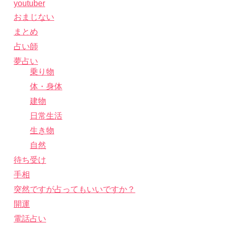
youtuber
おまじない
まとめ
占い師
夢占い
乗り物
体・身体
建物
日常生活
生き物
自然
待ち受け
手相
突然ですが占ってもいいですか？
開運
電話占い