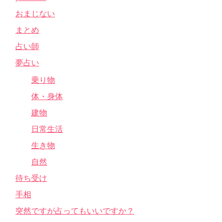
おまじない
まとめ
占い師
夢占い
乗り物
体・身体
建物
日常生活
生き物
自然
待ち受け
手相
突然ですが占ってもいいですか？