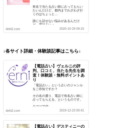
有名で当たる占い師に占ってもらい
たいんだけど、都内までわざわざ行
くのはちょっと…
誰にも話せない悩みがあるんだけ
ど、電話占いっ…
2020-10-29 09:15
dehi2.com
↓各サイト詳細・体験談記事はこちら↓
【電話占い】ヴェルニの評
判、口コミ、当たる先生を調
査！体験談・無料ポイントあ
り
「電話占い」という占いのジャンル
をご存知ですか？
その名の通り、電話で有名占い師に
占ってもらえる、というものです。
今では20代…
2019-12-23 00:41
dehi2.com
【電話占い】デスティニーの