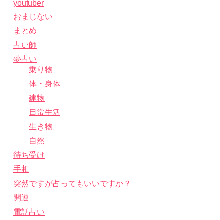
youtuber
おまじない
まとめ
占い師
夢占い
乗り物
体・身体
建物
日常生活
生き物
自然
待ち受け
手相
突然ですが占ってもいいですか？
開運
電話占い