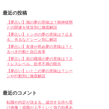
最近の投稿
【夢占い】鳩の夢の意味は？精神状態
との関連を状況別に徹底解説
【夢占い】トンボの夢の意味は？止ま
る、光るなどシーン別に解説
【夢占い】友達が死ぬ夢の意味は？と
るべき行動と自己改革
【夢占い】前の職場の夢の意味は？ス
トレスレベル、欲求不満の暗示
【夢占い】いとこの夢の意味は？シー
ンや行動別に徹底解説
最近のコメント
転職や内定が決まる、成功する待ち受
け画像！就職が上手くいく強力効果あ