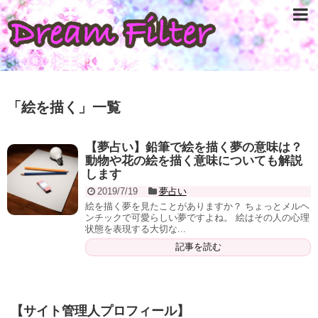
「
絵を描く
」
一覧
【夢占い】鉛筆で絵を描く夢の意味は？
動物や花の絵を描く意味についても解説
します
2019/7/19
夢占い
絵を描く夢を見たことがありますか？ ちょっとメルヘ
ンチックで可愛らしい夢ですよね。 絵はその人の心理
状態を表現する大切な...
記事を読む
【サイト管理人プロフィール】