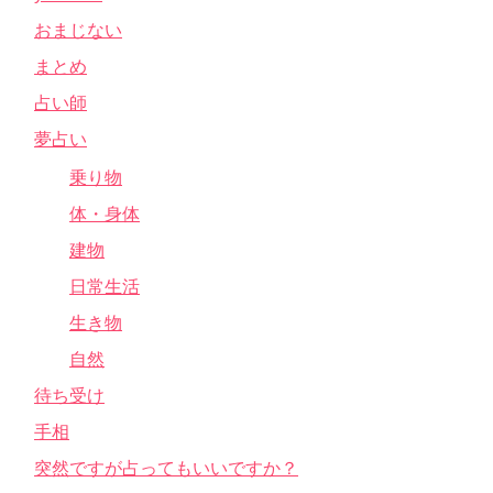
おまじない
まとめ
占い師
夢占い
乗り物
体・身体
建物
日常生活
生き物
自然
待ち受け
手相
突然ですが占ってもいいですか？