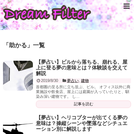
「
助かる
」
一覧
【夢占い】ビルから落ちる、崩れる、屋
上に登る夢の意味とは？体験談を交えて
解説
2019/8/30
夢占い
,
建物
首都圏の至る所に立ち並ぶ、ビル。 オフィス以外に商
業施設や飲食店、屋上には庭園が入っていたりと、馴
染み深い建物です。 し...
記事を読む
【夢占い】ヘリコプターが出てくる夢の
意味は？操縦シーンや墜落などシチュエ
ーション別に解説します