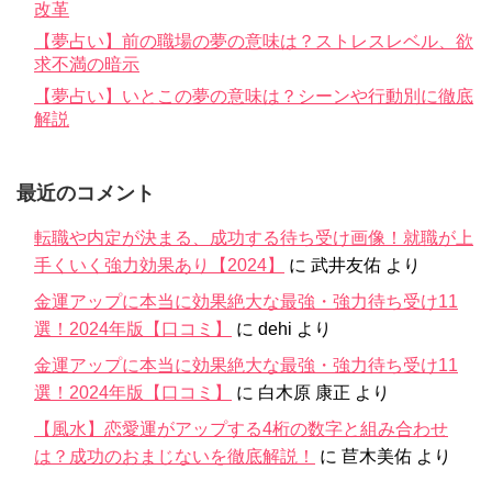
改革
【夢占い】前の職場の夢の意味は？ストレスレベル、欲
求不満の暗示
【夢占い】いとこの夢の意味は？シーンや行動別に徹底
解説
最近のコメント
転職や内定が決まる、成功する待ち受け画像！就職が上
手くいく強力効果あり【2024】
に
武井友佑
より
金運アップに本当に効果絶大な最強・強力待ち受け11
選！2024年版【口コミ】
に
dehi
より
金運アップに本当に効果絶大な最強・強力待ち受け11
選！2024年版【口コミ】
に
白木原 康正
より
【風水】恋愛運がアップする4桁の数字と組み合わせ
は？成功のおまじないを徹底解説！
に
苣木美佑
より